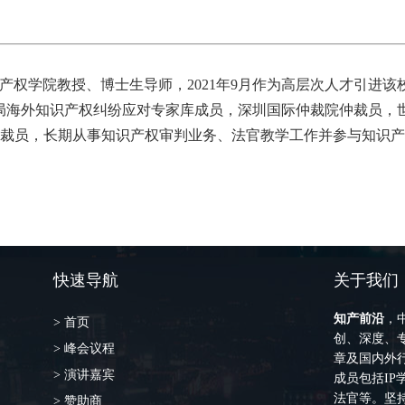
识产权学院教授、博士生导师，2021年9月作为高层次人才引进
局海外知识产权纠纷应对专家库成员，深圳国际仲裁院仲裁员，
、仲裁员，长期从事知识产权审判业务、法官教学工作并参与知识
快速导航
关于我们
知产前沿
，
> 首页
创、深度、专
> 峰会议程
章及国内外
> 演讲嘉宾
成员包括I
法官等。坚持
> 赞助商