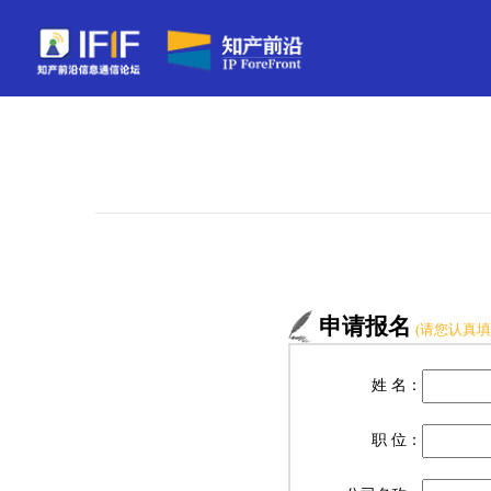
申请报名
(请您认真填
姓 名：
职 位：