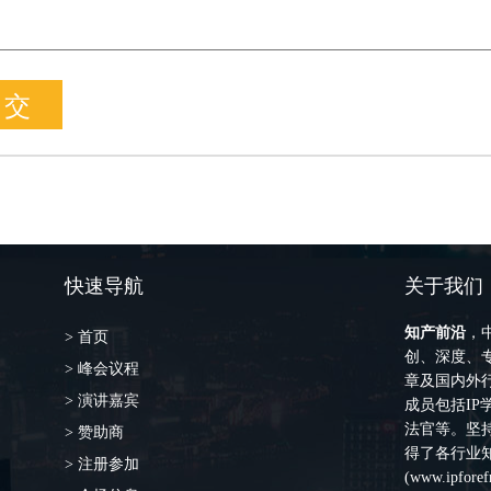
快速导航
关于我们
知产前沿
，
> 首页
创、深度、专
> 峰会议程
章及国内外
> 演讲嘉宾
成员包括I
法官等。坚持
> 赞助商
得了各行业
> 注册参加
(
www.ipforef