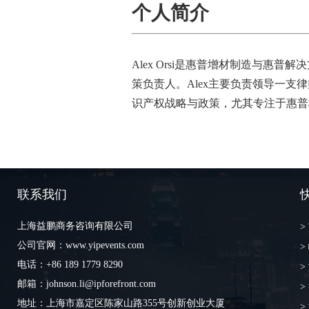
个人简介
Alex Orsi
是惠普增材制造与惠普解决
策负责人。
Alex
主要负责领导一支律
识产权战略与政策，尤其专注于惠普
联系我们
上海益鹏商务咨询有限公司
>
公司官网：www.yipevents.com
>
电话：+86 189 1779 8290
>
邮箱：johnson.li@ipforefront.com
>
地址：上海市嘉定区陈家山路355号创新创业大厦
>